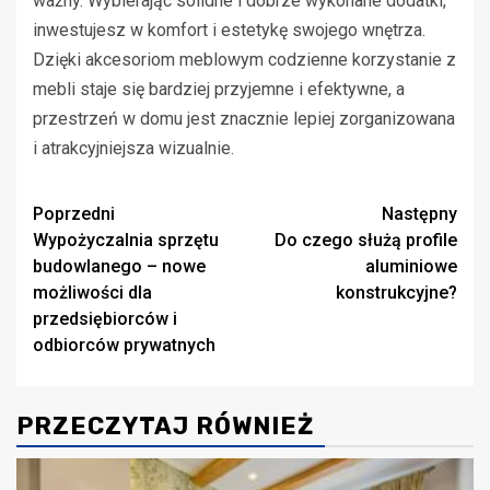
ważny. Wybierając solidne i dobrze wykonane dodatki,
inwestujesz w komfort i estetykę swojego wnętrza.
Dzięki akcesoriom meblowym codzienne korzystanie z
mebli staje się bardziej przyjemne i efektywne, a
przestrzeń w domu jest znacznie lepiej zorganizowana
i atrakcyjniejsza wizualnie.
Zobacz
Poprzedni
Następny
Wypożyczalnia sprzętu
Do czego służą profile
wpisy
budowlanego – nowe
aluminiowe
możliwości dla
konstrukcyjne?
przedsiębiorców i
odbiorców prywatnych
PRZECZYTAJ RÓWNIEŻ