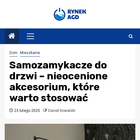
Przejdź
do
treści
Menu
główne
Dom
Mieszkanie
Samozamykacze do
drzwi – nieocenione
akcesorium, które
warto stosować
23 lutego 2025
Daniel Kowalski