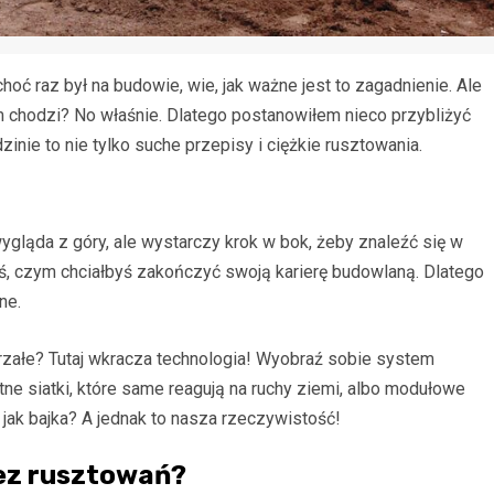
oć raz był na budowie, wie, jak ważne jest to zagadnienie. Ale
 chodzi? No właśnie. Dlatego postanowiłem nieco przybliżyć
inie to nie tylko suche przepisy i ciężkie rusztowania.
ygląda z góry, ale wystarczy krok w bok, żeby znaleźć się w
ś, czym chciałbyś zakończyć swoją karierę budowlaną. Dlatego
ne.
arzałe? Tutaj wkracza technologia! Wyobraź sobie system
ne siatki, które same reagują na ruchy ziemi, albo modułowe
i jak bajka? A jednak to nasza rzeczywistość!
bez rusztowań?