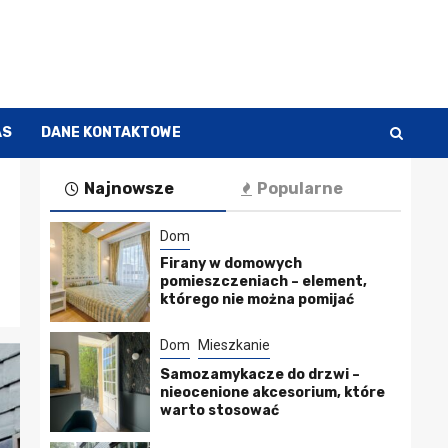
AS
DANE KONTAKTOWE
Najnowsze
Popularne
Dom
Firany w domowych
pomieszczeniach – element,
którego nie można pomijać
Dom
Mieszkanie
Samozamykacze do drzwi –
nieocenione akcesorium, które
warto stosować