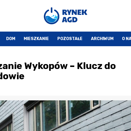
DOM
MIESZKANIE
POZOSTAŁE
ARCHIWUM
O N
anie Wykopów – Klucz do
dowie