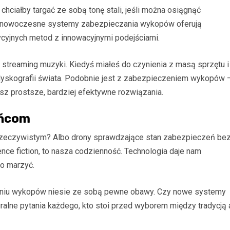
 chciałby targać ze sobą tonę stali, jeśli można osiągnąć
 – nowoczesne systemy zabezpieczania wykopów oferują
dycyjnych metod z innowacyjnymi podejściami.
streaming muzyki. Kiedyś miałeś do czynienia z masą sprzętu i
j dyskografii świata. Podobnie jest z zabezpieczeniem wykopów 
esz prostsze, bardziej efektywne rozwiązania.
ańcom
rzeczywistym? Albo drony sprawdzające stan zabezpieczeń be
nce fiction, to nasza codzienność. Technologia daje nam
ko marzyć.
czaniu wykopów niesie ze sobą pewne obawy. Czy nowe systemy
alne pytania każdego, kto stoi przed wyborem między tradycją 