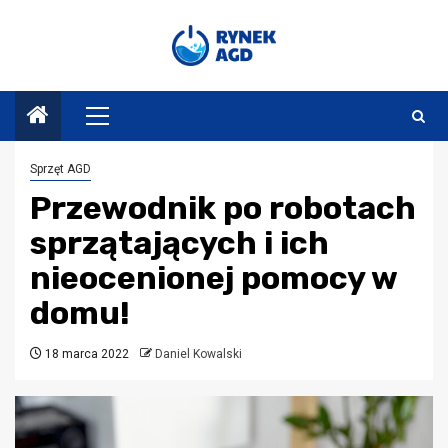
Przejdź
do
treści
Menu
główne
Sprzęt AGD
Przewodnik po robotach
sprzątających i ich
nieocenionej pomocy w
domu!
18 marca 2022
Daniel Kowalski