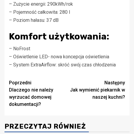
– Zużycie energii: 290kWh/rok
– Pojemność całkowita: 280 l
– Poziom hałasu: 37 dB
Komfort użytkowania:
– NoFrost
– Oświetlenie LED- nowa koncepcja oświetlenia
– System ExtraAirflow: skróć swój czas chłodzenia
Zobacz
Poprzedni
Następny
Dlaczego nie należy
Jak wymienić piekarnik w
wpisy
wyrzucać domowej
naszej kuchni?
dokumentacji?
PRZECZYTAJ RÓWNIEŻ