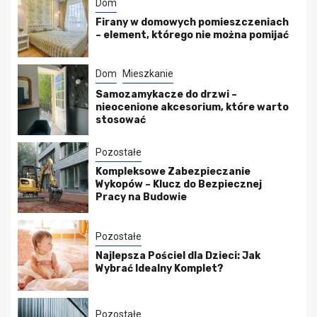
Dom
Firany w domowych pomieszczeniach
– element, którego nie można pomijać
Dom
Mieszkanie
Samozamykacze do drzwi –
nieocenione akcesorium, które warto
stosować
Pozostałe
Kompleksowe Zabezpieczanie
Wykopów – Klucz do Bezpiecznej
Pracy na Budowie
Pozostałe
Najlepsza Pościel dla Dzieci: Jak
Wybrać Idealny Komplet?
Pozostałe