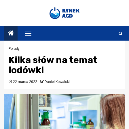
Przejdź
do
treści
Menu
główne
Porady
Kilka słów na temat
lodówki
22 marca 2022
Daniel Kowalski